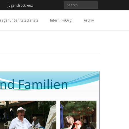
Jugendrotkreuz
rage für Sanitätsdienste
Intern (HiOrg)
Archiv