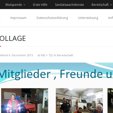
Blutspende
Erste Hilfe
Sanitätswachdienste
Bereitschaft
t
Impressum
Datenschutzerklärung
Unterstützung
Anf
OLLAGE
lished
6. Dezember 2015
at
962 × 722
in
Bereitschaft