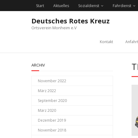
Skip
Start
Aktuelles
Sozialdienst
Fahrdienst
to
content
Deutsches Rotes Kreuz
Ortsverein Monheim e.V
Kontakt
Anfahr
T
ARCHIV
November 2022
März 2022
September 2020
März 2020
Dezember 2019
November 2018