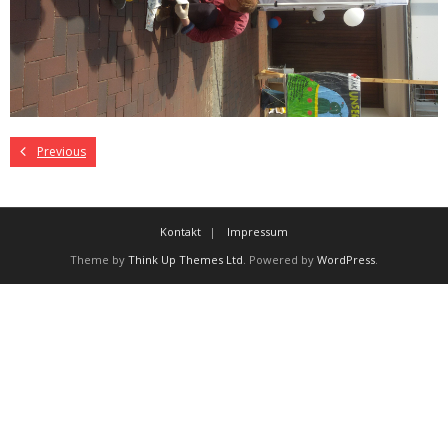
Previous
Kontakt
Impressum
Theme by
Think Up Themes Ltd
. Powered by
WordPress
.