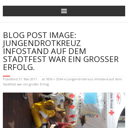
Skip
to
content
BLOG POST IMAGE:
JUNGENDROTKREUZ
INFOSTAND AUF DEM
STADTFEST WAR EIN GROSSER E
RFOLG.
Published
31. Mai 2017
at
1836 × 3264
in
Jungendrotkreuz Infostand auf dem
Stadtfest war ein großer Erfolg.