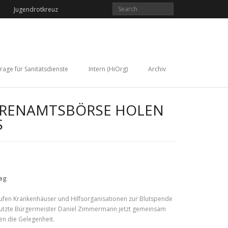
Jugendrotkreuz
rage für Sanitätsdienste
Intern (HiOrg)
Archiv
HRENAMTSBÖRSE HOLEN
S
ag
rufen Krankenhäuser und Hilfsorganisationen zur Blutspende
 nutzte Bürgermeister Daniel Zimmermann jetzt gemeinsam
en die Gelegenheit.