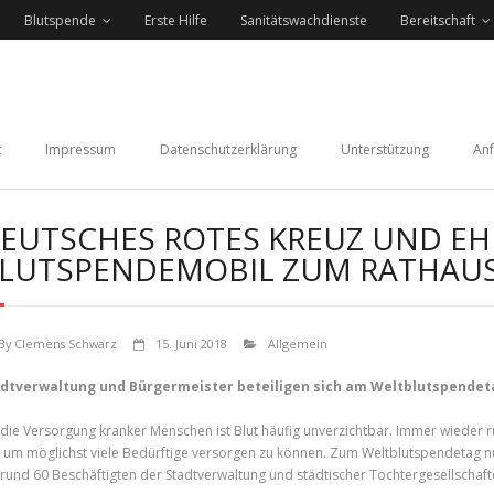
Blutspende
Erste Hilfe
Sanitätswachdienste
Bereitschaft
t
Impressum
Datenschutzerklärung
Unterstützung
Anf
EUTSCHES ROTES KREUZ UND E
LUTSPENDEMOBIL ZUM RATHAU
By
Clemens Schwarz
15. Juni 2018
Allgemein
dtverwaltung und Bürgermeister beteiligen sich am Weltblutspendet
 die Versorgung kranker Menschen ist Blut häufig unverzichtbar. Immer wieder 
, um möglichst viele Bedürftige versorgen zu können. Zum Weltblutspendetag
 rund 60 Beschäftigten der Stadtverwaltung und städtischer Tochtergesellschaft