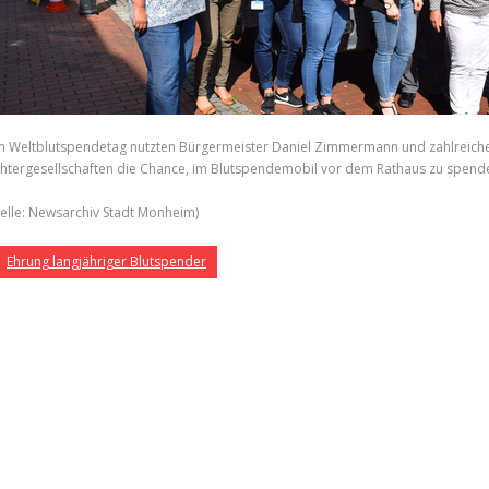
 Weltblutspendetag nutzten Bürgermeister Daniel Zimmermann und zahlreiche 
htergesellschaften die Chance, im Blutspendemobil vor dem Rathaus zu spende
elle: Newsarchiv Stadt Monheim)
Ehrung langjähriger Blutspender