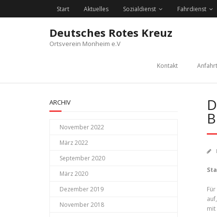
Skip
Start
Aktuelles
Sozialdienst
Fahrdienst
to
content
Deutsches Rotes Kreuz
Ortsverein Monheim e.V
Kontakt
Anfahr
D
ARCHIV
B
November 2022
März 2022
September 2020
Sta
März 2020
Dezember 2019
Für
auf
November 2018
mit