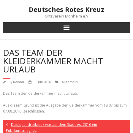
Skip
Deutsches Rotes Kreuz
to
content
Ortsverein Monheim e.V
DAS TEAM DER
KLEIDERKAMMER MACHT
URLAUB
By
Roland
6. Juli 2016
Allgemein
Das Team der Kleiderkammer macht Urlaub.
Aus diesem Grund ist die Ausgabe der Kleiderkammer vom 18.07 bis zum
07.08.2016 geschlossen.
Das Jugendrotkreuz war auf dem Stadtfest 2016 ein
Publikumsmagnet,