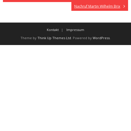
Nachruf Martin Wilhelm Brix
Kontakt
Impressum
Theme by
Think Up Themes Ltd
. Powered by
WordPress
.