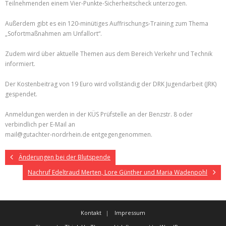
Teilnehmenden einem Vier-Punkte-Sicherheitscheck unterzogen.
Außerdem gibt es ein 120-minütiges Auffrischungs-Training zum Thema
„Sofortmaßnahmen am Unfallort“.
Zudem wird über aktuelle Themen aus dem Bereich Verkehr und Technik
informiert.
Der Kostenbeitrag von 19 Euro wird vollständig der DRK Jugendarbeit (JRK)
gespendet.
Anmeldungen werden in der KÜS Prüfstelle an der Benzstr. 8 oder
verbindlich per E-Mail an
mail@gutachter-nordrhein.de entgegengenommen.
Änderungen bei der Blutspende
Nachruf Edeltraud Merten, Lore Günther und Maria Wadenpohl
Kontakt
Impressum