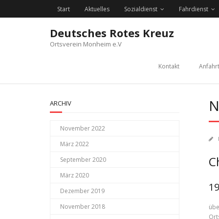
Skip
Start
Aktuelles
Sozialdienst
Fahrdienst
to
content
Deutsches Rotes Kreuz
Ortsverein Monheim e.V
Kontakt
Anfahr
N
ARCHIV
November 2022
März 2022
C
September 2020
März 2020
19
Dezember 2019
November 2018
übe
Ort