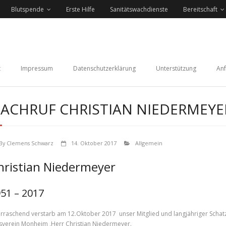
Blutspende
Erste Hilfe
Sanitätswachdienste
Bereitschaft
t
Impressum
Datenschutzerklärung
Unterstützung
Anf
ACHRUF CHRISTIAN NIEDERMEYE
By
Clemens Schwarz
14. Oktober 2017
Allgemein
hristian Niedermeyer
51 – 2017
rraschend verstarb am 12.Oktober 2017 unser Mitglied und langjähriger Schat
sverein Monheim ,Herr Christian Niedermeyer.