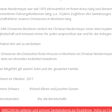
istian Niedermeyer war seit 1975 ehrenamtlich im Roten Kreuz tätig und diesem
schiedenen Führungsfunktionen tätig, u.a. 10 Jahre Zugführer des Sanitätszuges
chäftsführer unseres Ortsvereins in Monheim tätig.
 DRK Ortsverein Monheim verliert mit Christian Niedermeyer einen stets loyale
gliedschaft und Amtszeit immer für jeden ansprechbar war und für die Anliegen d
 haben ihm viel zu verdanken.
 Ortsverein des Deutschen Roten Kreuzes in Monheim ist Christian Niedermeye
 stets ein ehrendes Andenken bewahren.
er Mitgefühl gilt seinem Sohn und der gesamten Familie.
heim im Oktober 2017
mens Schwarz Roland Albien und Joachim Giesen
. Vorsitzender) (für die Bereitschaft)
SWECON! Ein seltener und schöner Sanitätsdienst zur Roadshow „Volvo on Tou