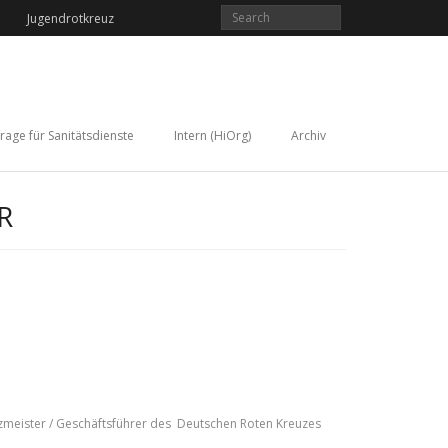
Jugendrotkreuz
rage für Sanitätsdienste
Intern (HiOrg)
Archiv
R
zmeister / Geschäftsführer des Deutschen Roten Kreuzes